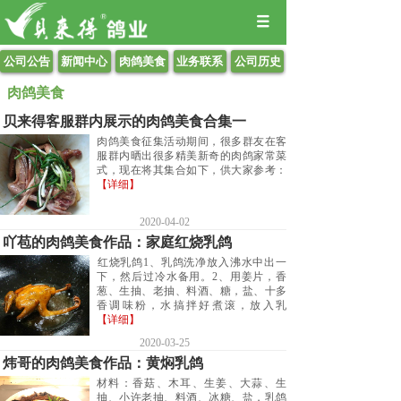
公司公告
新闻中心
肉鸽美食
业务联系
公司历史
肉鸽美食
贝来得客服群内展示的肉鸽美食合集一
肉鸽美食征集活动期间，很多群友在客
服群内晒出很多精美新奇的肉鸽家常菜
式，现在将其集合如下，供大家参考：
【详细】
2020-04-02
吖苞的肉鸽美食作品：家庭红烧乳鸽
​红烧乳鸽1、乳鸽洗净放入沸水中出一
下，​然后过冷水备用。2、用姜片，香
葱、生抽、老抽、料酒、糖，盐、十多
香调味粉，水搞拌好煮滚，放入乳
【详细】
2020-03-25
炜哥的肉鸽美食作品：黄焖乳鸽
材料：香菇、木耳、生姜、大蒜、生
抽、小许老抽、料酒、冰糖、盐，乳鸽