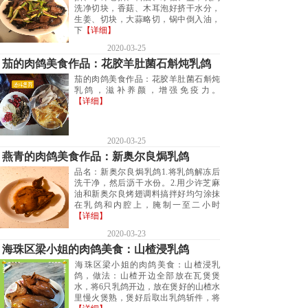
洗净切块，香菇、木耳泡好挤干水分，
生姜、切块，大蒜略切，锅中倒入油，
下
【详细】
2020-03-25
茄的肉鸽美食作品：花胶羊肚菌石斛炖乳鸽
茄的肉鸽美食作品：花胶羊肚菌石斛炖
乳鸽，滋补养颜，增强免疫力。
【详细】
2020-03-25
燕青的肉鸽美食作品：新奥尔良焗乳鸽
品名：新奥尔良焗乳鸽1.将乳鸽解冻后
洗干净，然后沥干水份。2.用少许芝麻
油和新奥尔良烤翅调料搞拌好均匀涂抹
在乳鸽和内腔上，腌制一至二小时
【详细】
2020-03-23
海珠区梁小姐的肉鸽美食：山楂浸乳鸽
​海珠区梁小姐的肉鸽美食：山楂浸乳
鸽，做法：山楂开边全部放在瓦煲煲
水，将6只乳鸽开边，放在煲好的山楂水
里慢火煲熟，煲好后取出乳鸽斩件，将