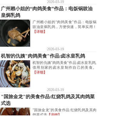
2020-03-19
广州赖小姐的“肉鸽美食”作品：电饭锅豉油
皇焗乳鸽
广州赖小姐的“肉鸽美食”作品：电饭锅
豉油皇焗乳鸽，方便快速，简单实用！
【详细】
2020-03-19
机智的仇姨"肉鸽美食"作品:卤水皇乳鸽
机智的仇姨"肉鸽美食"作品:卤水皇乳鸽,
借用别家的卤水皇制作自己的美食。
【详细】
2020-03-19
"国旅金龙"的美食作品:红烧乳鸽及其肉鸽菜
式选
"国旅金龙"的美食作品:红烧乳鸽及其肉
鸽菜式选
【详细】