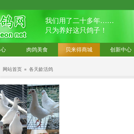
我们用了二十多年……
只为养好这只鸽子！
中心
肉鸽美食
贝来得商城
创新中心
网站首页
各天龄活鸽
：
≡