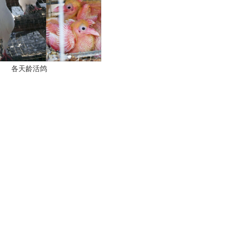
各天龄活鸽