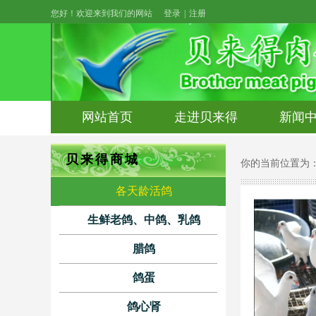
您好！欢迎来到我们的网站
登录
|
注册
网站首页
走进贝来得
新闻
贝来得商城
你的当前位置为
各天龄活鸽
生鲜老鸽、中鸽、乳鸽
腊鸽
鸽蛋
鸽心肾